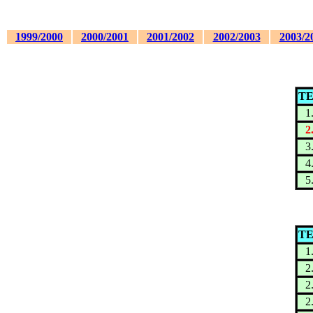
1999/2000
2000/2001
2001/2002
2002/2003
2003/2
TE
1
2
3
4
5
TE
1
2
2
2