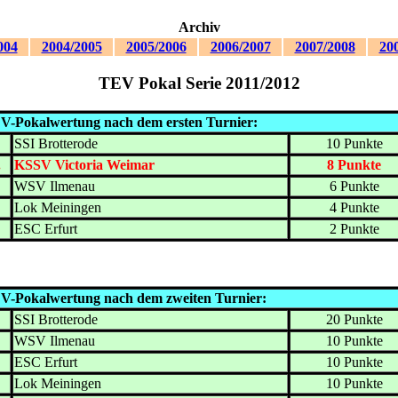
Archiv
004
2004/2005
2005/2006
2006/2007
2007/2008
20
TEV Pokal Serie 2011/2012
V-Pokalwertung nach dem ersten Turnier:
.
SSI Brotterode
10 Punkte
.
KSSV Victoria Weimar
8 Punkte
.
WSV Ilmenau
6 Punkte
.
Lok Meiningen
4 Punkte
.
ESC Erfurt
2 Punkte
V-Pokalwertung nach dem zweiten Turnier:
.
SSI Brotterode
20 Punkte
.
WSV Ilmenau
10 Punkte
.
ESC Erfurt
10 Punkte
.
Lok Meiningen
10 Punkte