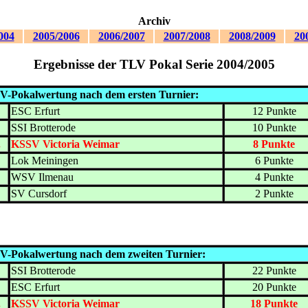
Archiv
004
2005/2006
2006/2007
2007/2008
2008/2009
20
Ergebnisse der TLV Pokal Serie 2004/2005
V-Pokalwertung nach dem ersten Turnier:
.
ESC Erfurt
12 Punkte
.
SSI Brotterode
10 Punkte
.
KSSV Victoria Weimar
8 Punkte
.
Lok Meiningen
6 Punkte
.
WSV Ilmenau
4 Punkte
.
SV Cursdorf
2 Punkte
V-Pokalwertung nach dem zweiten Turnier:
.
SSI Brotterode
22 Punkte
.
ESC Erfurt
20 Punkte
.
KSSV Victoria Weimar
18 Punkte