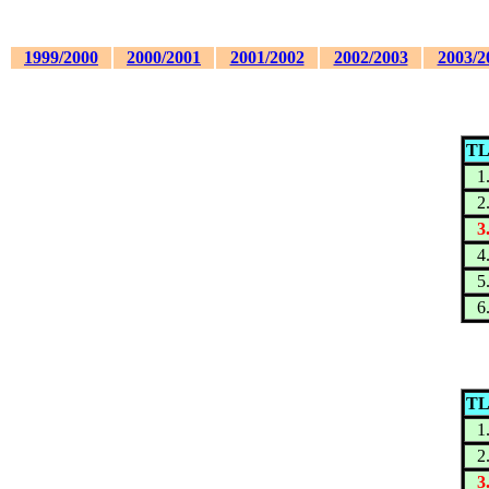
1999/2000
2000/2001
2001/2002
2002/2003
2003/2
TL
1
2
3
4
5
6
TL
1
2
3