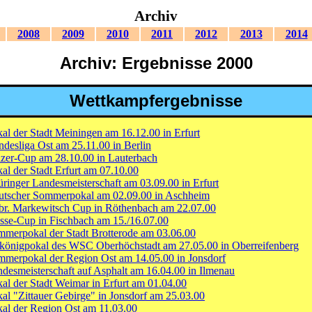
Archiv
2008
2009
2010
2011
2012
2013
2014
Archiv: Ergebnisse 2000
Wettkampfergebnisse
al der Stadt Meiningen am 16.12.00 in Erfurt
desliga Ost am 25.11.00 in Berlin
zer-Cup am 28.10.00 in Lauterbach
al der Stadt Erfurt am 07.10.00
ringer Landesmeisterschaft am 03.09.00 in Erfurt
utscher Sommerpokal am 02.09.00 in Aschheim
br. Markewitsch Cup in Röthenbach am 22.07.00
se-Cup in Fischbach am 15./16.07.00
merpokal der Stadt Brotterode am 03.06.00
königpokal des WSC Oberhöchstadt am 27.05.00 in Oberreifenberg
merpokal der Region Ost am 14.05.00 in Jonsdorf
desmeisterschaft auf Asphalt am 16.04.00 in Ilmenau
al der Stadt Weimar in Erfurt am 01.04.00
al "Zittauer Gebirge" in Jonsdorf am 25.03.00
al der Region Ost am 11.03.00