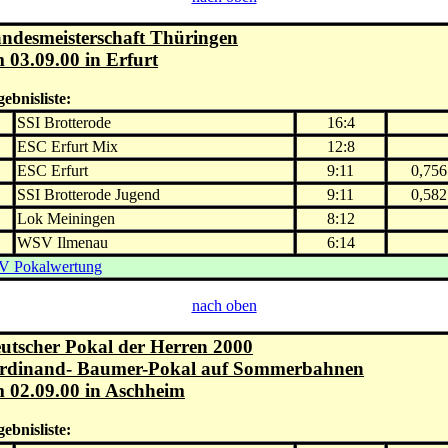
ndesmeisterschaft Thüringen
 03.09.00 in Erfurt
ebnisliste:
.
SSI Brotterode
16:4
.
ESC Erfurt Mix
12:8
.
ESC Erfurt
9:11
0,756
.
SSI Brotterode Jugend
9:11
0,582
.
Lok Meiningen
8:12
.
WSV Ilmenau
6:14
V Pokalwertung
nach oben
utscher Pokal der Herren 2000
rdinand- Baumer-Pokal auf Sommerbahnen
 02.09.00 in Aschheim
ebnisliste: