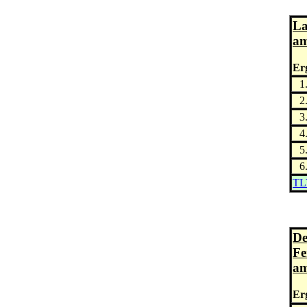
La
am
Erg
1
2
3
4
5
6
TL
De
Fe
am
Erg