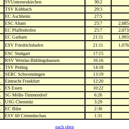
.
SVUnterneukirchen
30:2
.
TSV Kühbach
29:3
.
EC Aschheim
27:5
.
ESC Aham
25:7
2,685
.
EC Pfaffenhofen
25:7
2,073
.
EC Garham
21:11
1,993
.
ESV Friedrichshafen
21:11
1,076
.
ESC Stuttgart
17:15
.
RSV Wetzlar-Büblingshausen
16:16
.
TSV Peiting
14:18
.
SERC Schwenningen
13:19
.
Eintracht Frankfurt
12:20
.
ES Essen
10:22
.
SG Mölln-Timmendorf
6:26
.
USG Chemnitz
3:29
.
EC Bilm
2:30
.
ESV 60 Crimmitschau
1:31
nach oben