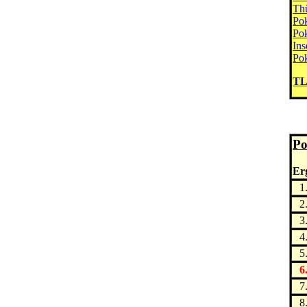
Thü
Pok
Pok
Ins
Pok
TL
Po
Erg
1
2
3
4
5
6
7
8