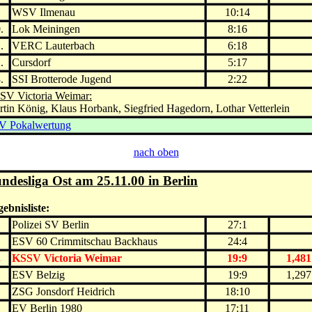
.
WSV Ilmenau
10:14
.
Lok Meiningen
8:16
.
VERC Lauterbach
6:18
.
Cursdorf
5:17
.
SSI Brotterode Jugend
2:22
SV Victoria Weimar:
tin König, Klaus Horbank, Siegfried Hagedorn, Lothar Vetterlein
V Pokalwertung
nach oben
ndesliga Ost am 25.11.00 in Berlin
ebnisliste:
.
Polizei SV Berlin
27:1
.
ESV 60 Crimmitschau Backhaus
24:4
.
KSSV Victoria Weimar
19:9
1,481
.
ESV Belzig
19:9
1,297
.
ZSG Jonsdorf Heidrich
18:10
.
EV Berlin 1980
17:11