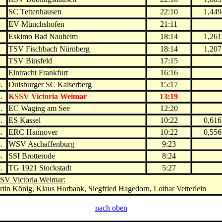
.
SC Tettenhausen
22:10
1,449
.
EV Münchshofen
21:11
.
Eskimo Bad Nauheim
18:14
1,261
.
TSV Fischbach Nürnberg
18:14
1,207
.
TSV Binsfeld
17:15
.
Eintracht Frankfurt
16:16
.
Duisburger SC Kaiserberg
15:17
.
KSSV Victoria Weimar
13:19
.
EC Waging am See
12:20
.
ES Kassel
10:22
0,616
.
ERC Hannover
10:22
0,556
.
WSV Aschaffenburg
9:23
.
SSI Brotterode
8:24
.
TG 1921 Stockstadt
5:27
SV Victoria Weimar:
tin König, Klaus Horbank, Siegfried Hagedorn, Lothar Vetterlein
nach oben